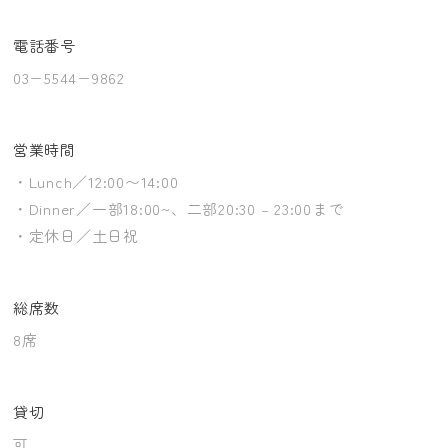
電話番号
03−5544−9862
営業時間
・Lunch／12:00〜14:00
・Dinner／一部18:00~、二部20:30 – 23:00まで
・定休日／土日祝
総席数
8席
貸切
可