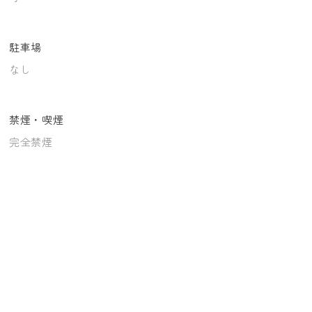
駐車場
なし
禁煙・喫煙
完全禁煙