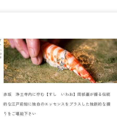
いわお
赤坂 浄土寺内に佇む【すし いわお】岡部巌が握る伝統
的な江戸前鮨に独自のエッセンスをプラスした独創的な握
りをご堪能下さい