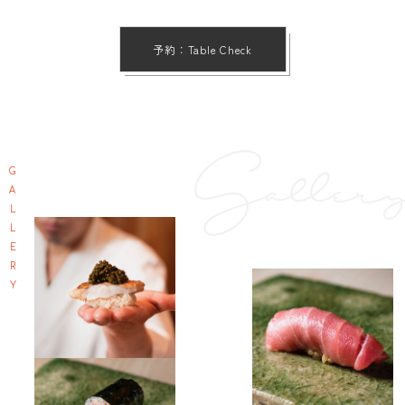
予約：Table Check
GALLERY